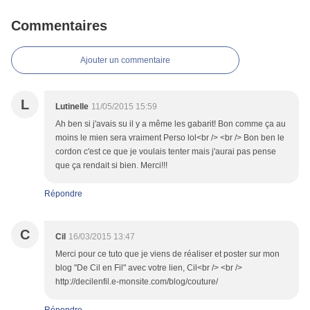
Commentaires
Ajouter un commentaire
L
Lutinelle
11/05/2015 15:59
Ah ben si j'avais su il y a même les gabarit! Bon comme ça au
moins le mien sera vraiment Perso lol<br /> <br /> Bon ben le
cordon c'est ce que je voulais tenter mais j'aurai pas pense
que ça rendait si bien. Merci!!!
Répondre
C
Cil
16/03/2015 13:47
Merci pour ce tuto que je viens de réaliser et poster sur mon
blog "De Cil en Fil" avec votre lien, Cil<br /> <br />
http://decilenfil.e-monsite.com/blog/couture/
Répondre