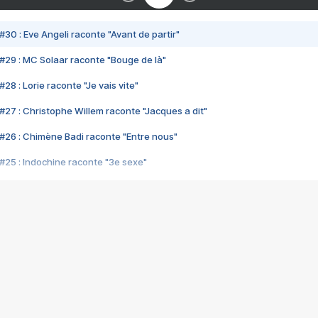
#30 : Eve Angeli raconte "Avant de partir"
#29 : MC Solaar raconte "Bouge de là"
28 : Lorie raconte "Je vais vite"
#27 : Christophe Willem raconte "Jacques a dit"
#26 : Chimène Badi raconte "Entre nous"
#25 : Indochine raconte "3e sexe"
#24 : Zaho raconte "C'est chelou"
#23 : Patrick Bruel raconte "Au café des délices"
#22 : Kyo raconte "Le chemin"
#21 : Nolwenn Leroy raconte "Cassé"
#20 : Patrick Hernandez raconte "Born to be alive"
#19 : Lorie raconte "Près de moi"