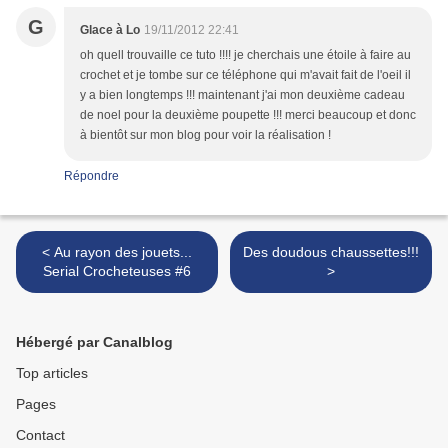
G
Glace à Lo
19/11/2012 22:41
oh quell trouvaille ce tuto !!!! je cherchais une étoile à faire au
crochet et je tombe sur ce téléphone qui m'avait fait de l'oeil il
y a bien longtemps !!! maintenant j'ai mon deuxième cadeau
de noel pour la deuxième poupette !!! merci beaucoup et donc
à bientôt sur mon blog pour voir la réalisation !
Répondre
< Au rayon des jouets...
Des doudous chaussettes!!!
Serial Crocheteuses #6
>
Hébergé par Canalblog
Top articles
Pages
Contact