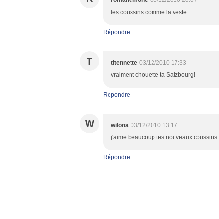
romanemone
03/12/2010 20:07
les coussins comme la veste.
Répondre
T
titennette
03/12/2010 17:33
vraiment chouette ta Salzbourg!
Répondre
W
wilona
03/12/2010 13:17
j'aime beaucoup tes nouveaux coussins et l
Répondre