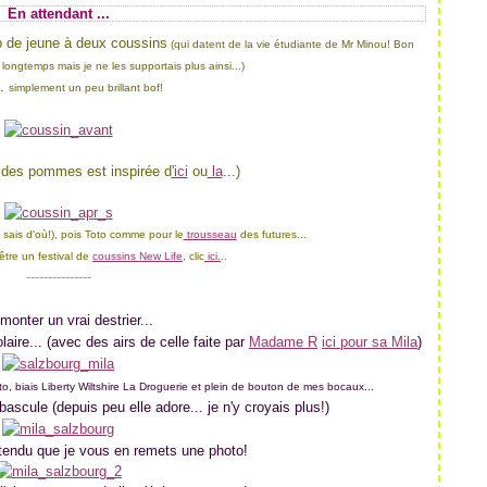
En attendant ...
p de jeune à deux coussins
(qui datent de la vie étudiante de Mr Minou! Bon
i longtemps mais je ne les supportais plus ainsi...)
..
simplement un peu brillant bof!
n des pommes est inspirée d
'ici
ou
la
...)
 sais d'où!), pois Toto comme pour le
trousseau
des futures...
être un festival de
coussins New Life
, clic
ici.
..
---------------
 monter un vrai destrier...
aire... (avec des airs de celle faite par
Madame R
ici pour sa Mila
)
o, biais Liberty Wiltshire La Droguerie et plein de bouton de mes bocaux...
ascule (depuis peu elle adore... je n'y croyais plus!)
attendu que je vous en remets une photo!