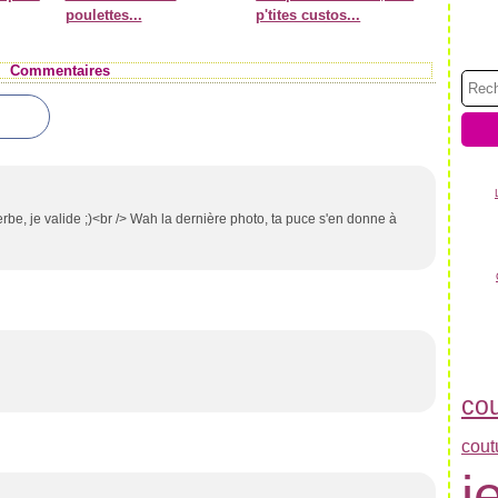
poulettes...
p'tites custos...
Commentaires
rbe, je valide ;)<br /> Wah la dernière photo, ta puce s'en donne à
co
cout
j