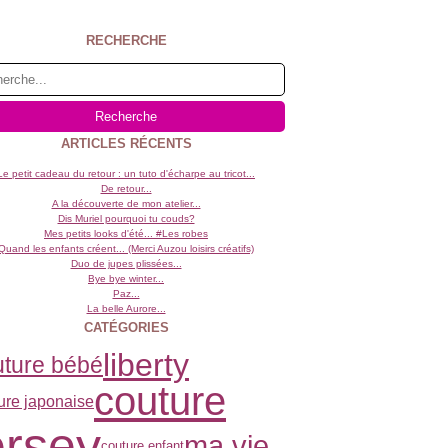
RECHERCHE
ARTICLES RÉCENTS
Le petit cadeau du retour : un tuto d'écharpe au tricot...
De retour...
A la découverte de mon atelier...
Dis Muriel pourquoi tu couds?
Mes petits looks d'été... #Les robes
Quand les enfants créent... (Merci Auzou loisirs créatifs)
Duo de jupes plissées...
Bye bye winter...
Paz...
La belle Aurore...
CATÉGORIES
liberty
uture bébé
couture
ure japonaise
ersey
ma vie
couture enfant