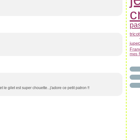
c
pas
tricot
jupe
Franc
mes f
e gilet est super chouette...j'adore ce petit patron !!