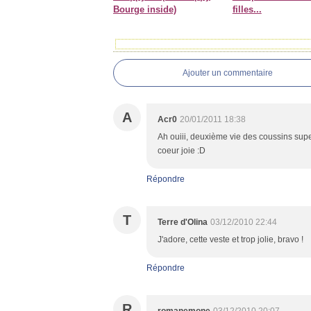
Bourge inside)
filles...
Ajouter un commentaire
A
Acr0
20/01/2011 18:38
Ah ouiii, deuxième vie des coussins supe
coeur joie :D
Répondre
T
Terre d'Olina
03/12/2010 22:44
J'adore, cette veste et trop jolie, bravo !
Répondre
R