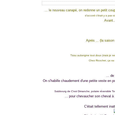
... le nouveau canapé, on redonne un petit cou
d'accord c'était y a pas s
Avant.
Après ... (la saiso
Tissu aubergine tout doux (mais je ne
Chez Ricochet, ça va 
... de
On s'habille chaudement d'une petite veste en pol
Salzbourg de C'est Dimanche, polaire réversible Tot
... pour chevaucher son cheval à b
C'était tellement in