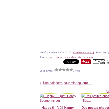
Posté par mu et cie à 15:20 -
Commentaires [
…
]
- Permalien [
Tags:
custo
,
couture
,
c'est dimanche
,
coussin
Vous aimez ?
0 vote
Une salopette pour mistinguette....
V
- Happy 6 - (défi Happy
Des petites chose