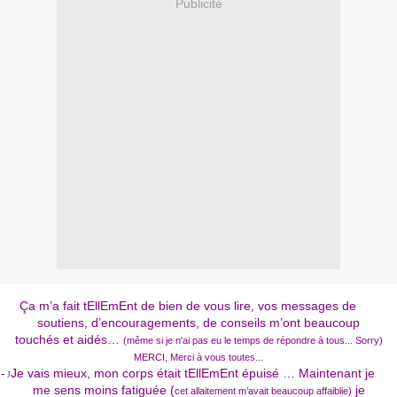
Publicité
Ça m’a fait tEllEmEnt de bien de vous lire, vos messages de
soutiens, d’encouragements, de conseils m’ont beaucoup
touchés et aidés…
(même si je n'ai pas eu le temps de répondre à tous... Sorry)
MERCI, Merci à vous toutes...
-
Je vais mieux, mon corps était tEllEmEnt épuisé … Maintenant je
J
me sens moins fatiguée (
je
cet allaitement m’avait beaucoup affaiblie)