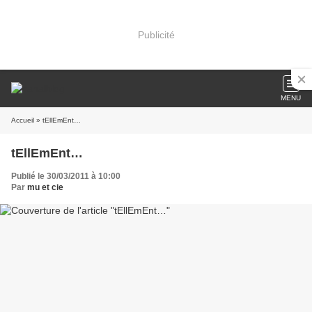
Publicité
MENU
Accueil
» tEllEmEnt…
tEllEmEnt…
Publié le 30/03/2011 à 10:00
Par
mu et cie