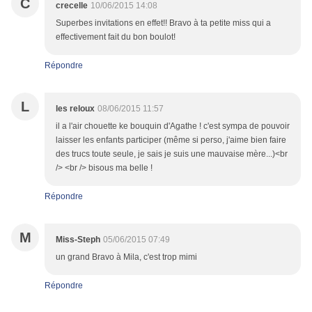
C
crecelle
10/06/2015 14:08
Superbes invitations en effet!! Bravo à ta petite miss qui a
effectivement fait du bon boulot!
Répondre
L
les reloux
08/06/2015 11:57
il a l'air chouette ke bouquin d'Agathe ! c'est sympa de pouvoir
laisser les enfants participer (même si perso, j'aime bien faire
des trucs toute seule, je sais je suis une mauvaise mère...)<br
/> <br /> bisous ma belle !
Répondre
M
Miss-Steph
05/06/2015 07:49
un grand Bravo à Mila, c'est trop mimi
Répondre