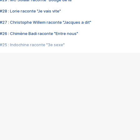
28 : Lorie raconte "Je vais vite"
#27 : Christophe Willem raconte "Jacques a dit"
#26 : Chimène Badi raconte "Entre nous"
#25 : Indochine raconte "3e sexe"
#24 : Zaho raconte "C'est chelou"
#23 : Patrick Bruel raconte "Au café des délices"
#22 : Kyo raconte "Le chemin"
#21 : Nolwenn Leroy raconte "Cassé"
#20 : Patrick Hernandez raconte "Born to be alive"
#19 : Lorie raconte "Près de moi"
#18 : Michael Jones raconte "A nos actes manqués" (avec Jean-Jacque
#17 : Khaled raconte "Aïcha"