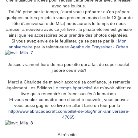
une multitude d’idées pour réussir cette belle fête avec
à réaliser
avec nos loulous.
J'ai été prise par le temps, j'aurai voulu préparer qu'on prépare
quelques autres projets à vous présenter, mais d'ici le 13 (jour de
fête d'anniversaire de Mila) nous aurons le temps de nous
amuser à nouveau avec ce joli livre : la pinata étoilée est géniale
ainsi que les accessoires pour prendre des photos déjantées.
Si vous avez envie de le feuilleter, ça se passe par là :
Mon
anniversaire
par la talentueuse
Agathe de Frayssinet - Orhan
Je suis vraiment fière de ma poulette qui a fait du super boulot,
j'adore ces invits'!
Merci à Charlotte de m'avoir accordé sa confiance, je remercie
également Les Editions
Le temps Apprivoisé
de m'avoir offert ce
livre qui a rencontré un franc succès à la maison.
Et vous voulez connaître une chouette nouvelle, vous pouvez
vous aussi gagner ce livre en allant faire un tour par là :
http://www.abracadacraft.com/billet-de-blog/mon-anniversaire-
47065
A trés vite...