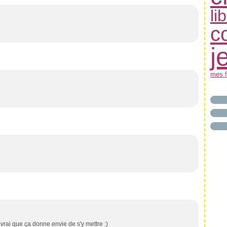
li
c
j
mes f
t vrai que ça donne envie de s'y mettre :)