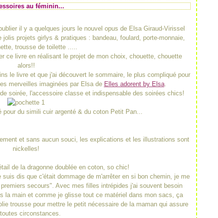
essoires au féminin...
ublier il y a quelques jours le nouvel opus de Elsa Giraud-Virissel
 jolis projets girlys & pratiques : bandeau, foulard, porte-monnaie,
ette, trousse de toilette .....
r ce livre en réalisant le projet de mon choix, chouette, chouette
alors!!
ns le livre et que j'ai découvert le sommaire, le plus compliqué pour
 les merveilles imaginées par Elsa de
Elles adorent by Elsa
.
de soirée, l'accessoire classe et indispensable des soirées chics!
 pour du simili cuir argenté & du coton Petit Pan...
ment et sans aucun souci, les explications et les illustrations sont
nickelles!
tail de la dragonne doublée en coton, so chic!
e suis dis que c'était dommage de m'arrêter en si bon chemin, je me
premiers secours". Avec mes filles intrépides j'ai souvent besoin
s la main et comme je glisse tout ce matériel dans mon sacs, ça
olie trousse pour mettre le petit nécessaire de la maman qui assure
toutes circonstances.