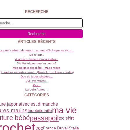
RECHERCHE
ARTICLES RÉCENTS
Le petit cadeau du retour : un tuto d'écharpe au tricot...
De retour...
A la découverte de mon atelier...
Dis Muriel pourquoi tu couds?
Mes petits looks d'été... #Les robes
Quand les enfants créent... (Merci Auzou loisirs créatifs)
Duo de jupes plissées...
Bye bye winter...
Paz...
La belle Aurore...
CATÉGORIES
ure japonaise
c'est dimanche
ma vie
ures marins
tricot
citronille
uture bébé
passepoil
tee shirt
rochet
troc
France Duval Stalla