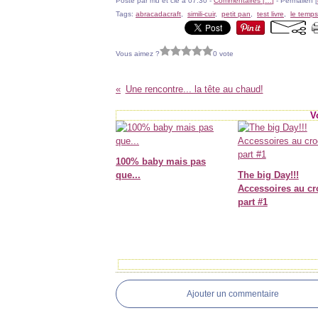
Posté par mu et cie à 07:30 -
Commentaires [
…
]
- Permalien [
Tags:
abracadacraft
,
simili-cuir
,
petit pan
,
test livre
,
le temps
Vous aimez ?
0 vote
Une rencontre... la tête au chaud!
V
100% baby mais pas
que...
The big Day!!!
Accessoires au cr
part #1
Ajouter un commentaire