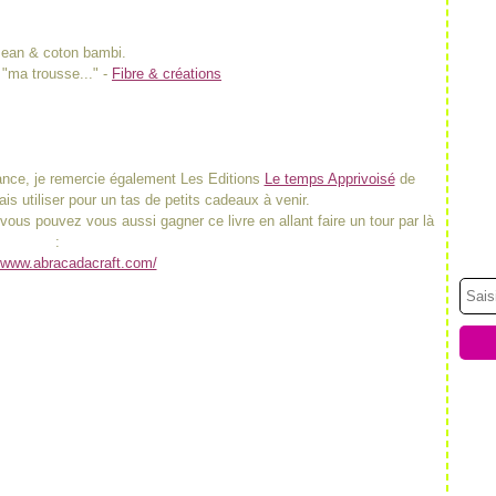
ean & coton bambi.
e "ma trousse..." -
Fibre & créations
iance, je remercie également Les Editions
Le temps Apprivoisé
de
vais utiliser pour un tas de petits cadeaux à venir.
ous pouvez vous aussi gagner ce livre en allant faire un tour par là
:
//www.abracadacraft.com/