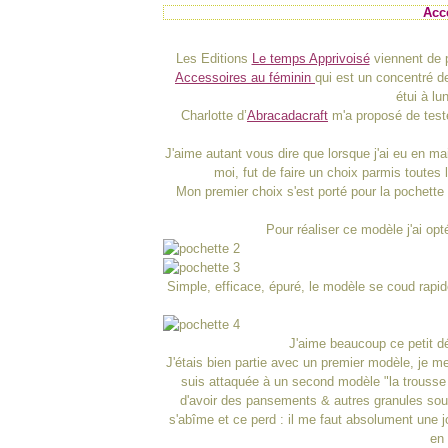
Acc
Les
Editions
Le temps Apprivoisé
viennent de p
Accessoires au féminin
qui est un concentré de
étui à lun
Charlotte
d’
Abracadacraft
m'a proposé de teste
J'aime autant vous dire que lorsque j'ai eu en mai
moi, fut de faire un choix parmis toutes
Mon premier choix s'est porté pour la pochette 
Pour réaliser ce modèle j'ai opté
Simple, efficace, épuré, le modèle se coud rapide
J'aime beaucoup ce petit dé
J'étais bien partie avec un premier modèle, je m
suis attaquée à un second modèle "la trousse 
d'avoir des pansements & autres granules sou
s'abîme et ce perd : il me faut absolument une j
en 