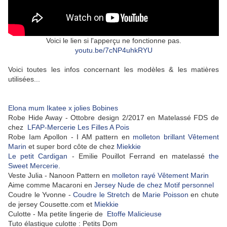
Voici le lien si l'apperçu ne fonctionne pas.
youtu.be/7cNP4uhkRYU
Voici toutes les infos concernant les modèles & les matières
utilisées...
Elona mum Ikatee x jolies Bobines
Robe Hide Away - Ottobre design 2/2017 en Matelassé FDS de
chez
LFAP-Mercerie Les Filles A Pois
Robe Iam Apollon - I AM pattern en
molleton brillant Vêtement
Marin
et super bord côte de chez
Miekkie
Le petit Cardigan
- Emilie Pouillot Ferrand en matelassé
the
Sweet Mercerie.
Veste Julia - Nanoon Pattern en
molleton rayé Vêtement Marin
Aime comme Macaroni en
Jersey Nude de chez Motif personnel
Coudre le Yvonne -
Coudre le Stretch
de
Marie Poisson
en chute
de jersey Cousette.com et
Miekkie
Culotte - Ma petite lingerie de
Etoffe Malicieuse
Tuto élastique culotte : Petits Dom