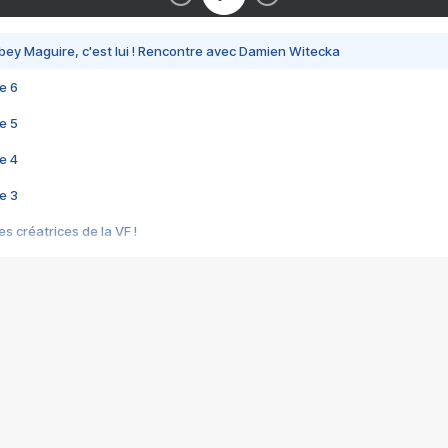
bey Maguire, c'est lui ! Rencontre avec Damien Witecka
e 6
e 5
e 4
e 3
s créatrices de la VF !
e 2
e 1
e Mektoub My Love arrive enfin ! Rencontre avec Shaïn Boumedine et Sal
i : après Toni en famille
elle réalise le bouleversant Dites lui que je l'aime
ais ! Rencontre autour de Vie privée de Rebecca Zlotowski