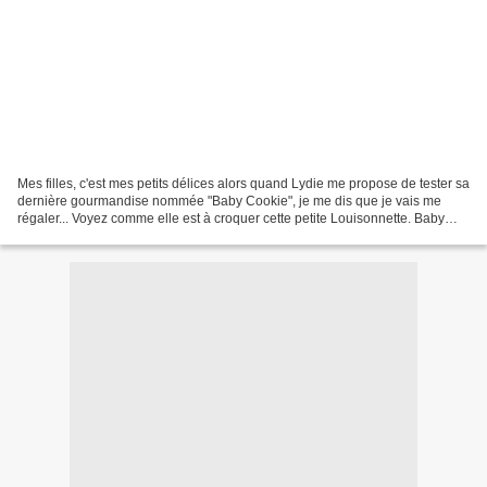
Mes filles, c'est mes petits délices alors quand Lydie me propose de tester sa
dernière gourmandise nommée "Baby Cookie", je me dis que je vais me
régaler... Voyez comme elle est à croquer cette petite Louisonnette. Baby
Cookie de Lou & Me en 3 ans pour...