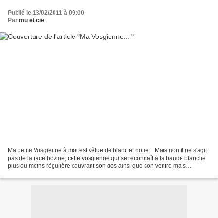
Publié le 13/02/2011 à 09:00
Par
mu et cie
Ma petite Vosgienne à moi est vêtue de blanc et noire... Mais non il ne s'agit
pas de la race bovine, cette vosgienne qui se reconnaît à la bande blanche
plus ou moins régulière couvrant son dos ainsi que son ventre mais
également à ses taches noires......