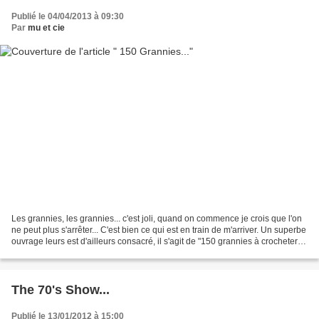
Publié le 04/04/2013 à 09:30
Par
mu et cie
Les grannies, les grannies... c'est joli, quand on commence je crois que l'on
ne peut plus s'arrêter... C'est bien ce qui est en train de m'arriver. Un superbe
ouvrage leurs est d'ailleurs consacré, il s'agit de "150 grannies à crocheter"
de Edie Eckman...
The 70's Show...
Publié le 13/01/2012 à 15:00