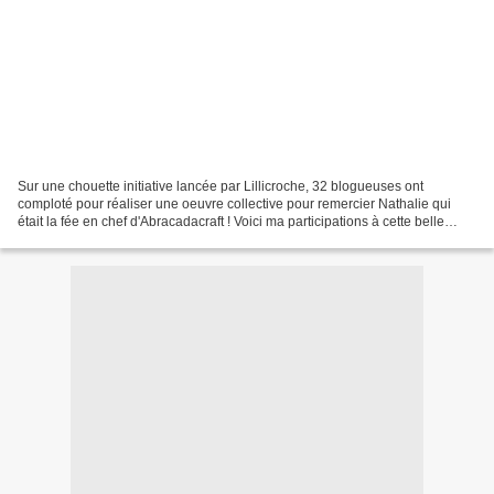
Sur une chouette initiative lancée par Lillicroche, 32 blogueuses ont
comploté pour réaliser une oeuvre collective pour remercier Nathalie qui
était la fée en chef d'Abracadacraft ! Voici ma participations à cette belle
Blanket! J'ai choisi de faire un...