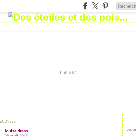
Publicité
SA DRESS
Les cré
louisa dress