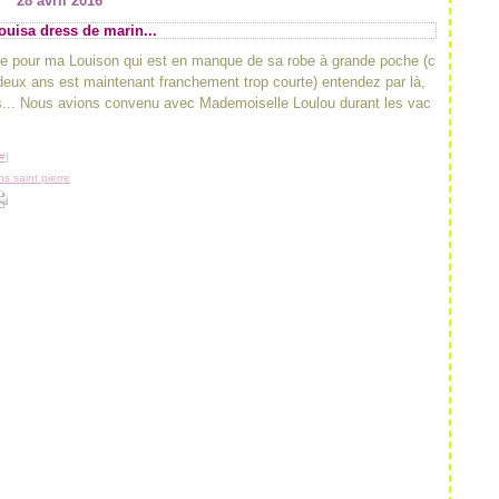
28 avril 2016
ouisa dress de marin...
te pour ma Louison qui est en manque de sa robe à grande poche (c
 deux ans est maintenant franchement trop courte) entendez par là,
s... Nous avions convenu avec Mademoiselle Loulou durant les vac
#
]
s saint pierre