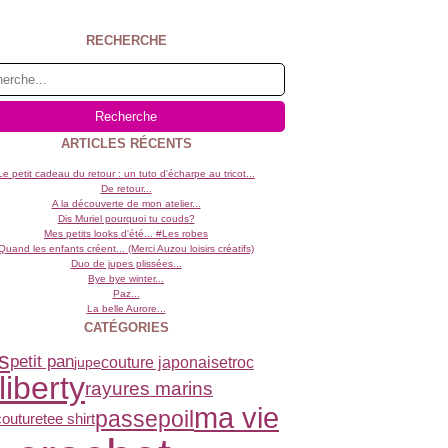
RECHERCHE
ARTICLES RÉCENTS
Le petit cadeau du retour : un tuto d'écharpe au tricot...
De retour...
A la découverte de mon atelier...
Dis Muriel pourquoi tu couds?
Mes petits looks d'été... #Les robes
Quand les enfants créent... (Merci Auzou loisirs créatifs)
Duo de jupes plissées...
Bye bye winter...
Paz...
La belle Aurore...
CATÉGORIES
s
petit pan
couture japonaise
troc
jupe
liberty
rayures marins
ma vie
passepoil
tee shirt
couture