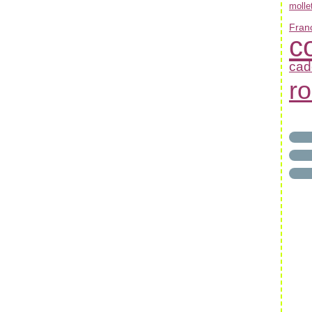
molle
Franc
c
cad
r