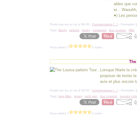
ables que vo
er... Waouhh,
♥) Les perso
Posté par mu et cie à 08:00 -
Commentaires [
…
]
- Permalien [
Tags:
liberty
,
velours
,
jersey
,
passepoil
,
duo couture
,
Mila
,
Vous aimez ?
2 votes
The 
Lorsque Marte la cr
proposer de tester la
avie et plus encore l
Posté par mu et cie à 09:00 -
Commentaires [
…
]
- Permalien [
Tags:
mes filles
,
jersey
,
petit pan
,
duo couture
,
rayures col
Vous aimez ?
2 votes