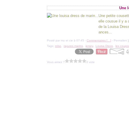
Une l
Une petite couset
elle cousue il y a
de la Louisa Dres
ances...
Posté par mu et cie à 07:45 -
Commentaires [
…
]
- Permalien [
Tags:
robe
,
rayures marins
,
jersey
,
Louisa Dress
,
les coupon
Vous aimez ?
0 vote