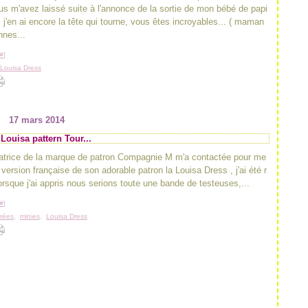
us m'avez laissé suite à l'annonce de la sortie de mon bébé de papi
 j'en ai encore la tête qui tourne, vous êtes incroyables... ( maman
nnes...
#
]
Louisa Dress
17 mars 2014
Louisa pattern Tour...
éatrice de la marque de patron Compagnie M m'a contactée pour me
 version française de son adorable patron la Louisa Dress , j'ai été r
orsque j'ai appris nous serions toute une bande de testeuses,...
#
]
orées
,
minies
,
Louisa Dress