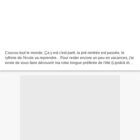
Coucou tout le monde, Ça y est c'est parti, la pré-rentrée est passée, le
rythme de l'école va reprendre... Pour rester encore un peu en vacances, j'ai
envie de vous faire découvrir ma robe longue préférée de l'été (Lipstick étant
ma robe courte préférée!)....