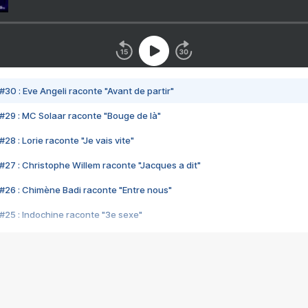
#30 : Eve Angeli raconte "Avant de partir"
#29 : MC Solaar raconte "Bouge de là"
28 : Lorie raconte "Je vais vite"
#27 : Christophe Willem raconte "Jacques a dit"
#26 : Chimène Badi raconte "Entre nous"
#25 : Indochine raconte "3e sexe"
#24 : Zaho raconte "C'est chelou"
#23 : Patrick Bruel raconte "Au café des délices"
#22 : Kyo raconte "Le chemin"