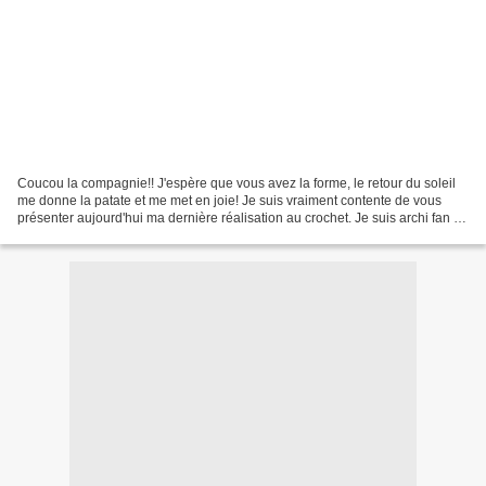
Coucou la compagnie!! J'espère que vous avez la forme, le retour du soleil
me donne la patate et me met en joie! Je suis vraiment contente de vous
présenter aujourd'hui ma dernière réalisation au crochet. Je suis archi fan de
l'univers si graphique et...