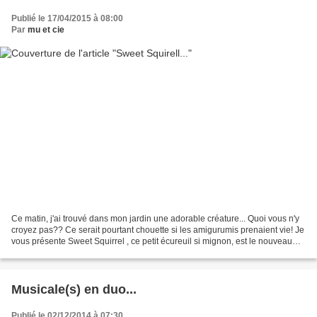
Publié le 17/04/2015 à 08:00
Par
mu et cie
Ce matin, j'ai trouvé dans mon jardin une adorable créature... Quoi vous n'y
croyez pas?? Ce serait pourtant chouette si les amigurumis prenaient vie! Je
vous présente Sweet Squirrel , ce petit écureuil si mignon, est le nouveau
patron d' Agathe Rose...
Musicale(s) en duo...
Publié le 02/12/2014 à 07:30