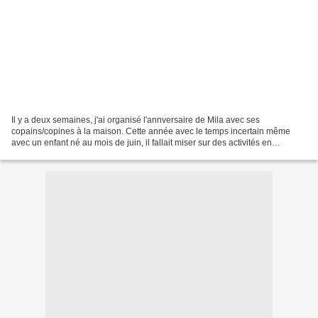
Il y a deux semaines, j'ai organisé l'annversaire de Mila avec ses
copains/copines à la maison. Cette année avec le temps incertain même
avec un enfant né au mois de juin, il fallait miser sur des activités en
intérieur. J'ai songé au fait que Mila adore...