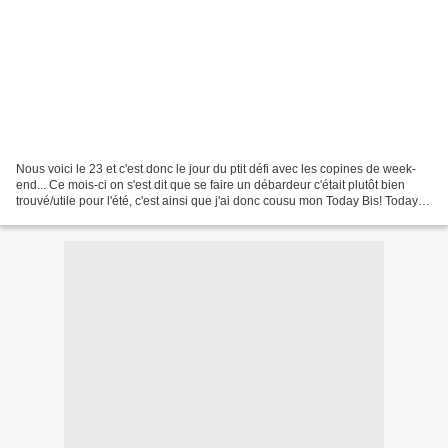
Nous voici le 23 et c'est donc le jour du ptit défi avec les copines de week-
end... Ce mois-ci on s'est dit que se faire un débardeur c'était plutôt bien
trouvé/utile pour l'été, c'est ainsi que j'ai donc cousu mon Today Bis! Today
Woman taille 36, légèrement...