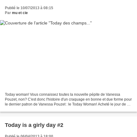
Publié le 10/07/2013 à 08:15
Par
mu et cie
Today woman! Vous connaissez toutes la nouvelle pépite de Vanessa
Pouzet, non? C'est donc l'histoire d'un craquage en bonne et due forme pour
le dernier patron de Vanessa Pouzet : le Today Woman! Acheté le jour de sa
sortie, imprimé, découpé dans la foulée...
Today is a girly day #2
Publié le 06/04/2013 à 18:00