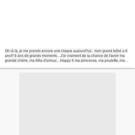
Oh là là, je me prends encore une claque aujourd'hui : mon grand bébé a 6
ans!!! 6 ans de grands moments... J'ai vraiment de la chance de t'avoir ma
grande chérie, ma Mila d'amour... Happy 6 ma princesse, ma poulette, ma
douce... Sur ces clichés mon amour...